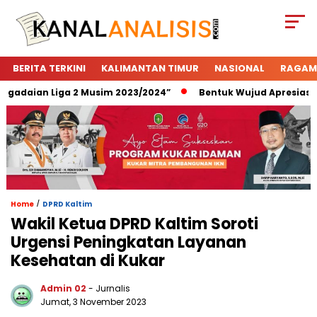
BERITA TERKINI
KALIMANTAN TIMUR
NASIONAL
RAGAM
daian Liga 2 Musim 2023/2024”
Bentuk Wujud Apresiasi Peg
/
Home
DPRD Kaltim
Wakil Ketua DPRD Kaltim Soroti
Urgensi Peningkatan Layanan
Kesehatan di Kukar
Admin 02
- Jurnalis
Jumat, 3 November 2023