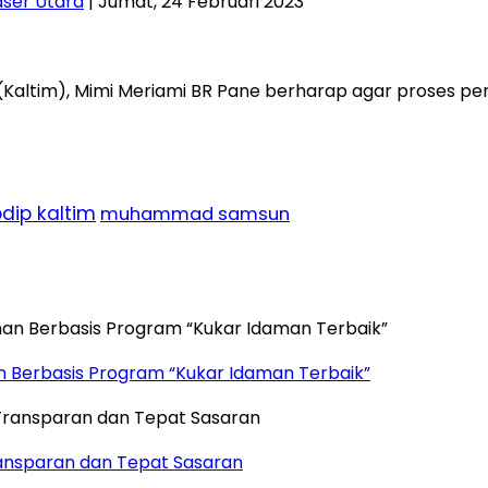
ser Utara
| Jumat, 24 Februari 2023
Kaltim), Mimi Meriami BR Pane berharap agar proses pem
pdip kaltim
muhammad samsun
n Berbasis Program “Kukar Idaman Terbaik”
ansparan dan Tepat Sasaran