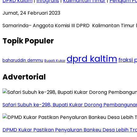
DPRD Kaltim
|
Infografis
|
Kalimantan Timur
|
Penajam Pa
Jumat, 24 Februari 2023
Samarinda– Anggota Komisi III DPRD Kalimantan Timur (
Topik Populer
dprd kaltim
fraksi 
baharuddin demmu
Bupati Kukar
Advertorial
Safari Subuh ke-298, Bupati Kukar Dorong Pembanguna
DPMD Kukar Pastikan Penyaluran Bankeu Desa Lebih Tr