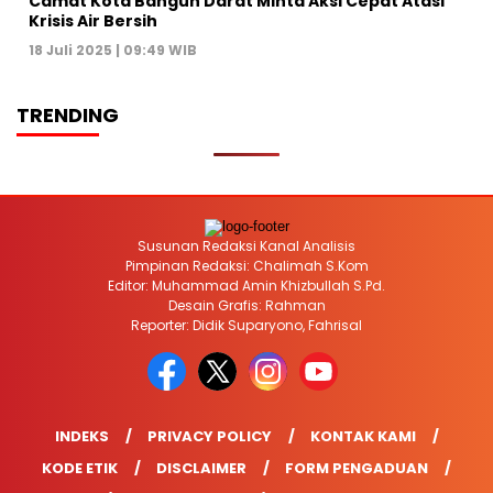
Camat Kota Bangun Darat Minta Aksi Cepat Atasi
Krisis Air Bersih
18 Juli 2025 | 09:49 WIB
TRENDING
Susunan Redaksi Kanal Analisis
Pimpinan Redaksi: Chalimah S.Kom
Editor: Muhammad Amin Khizbullah S.Pd.
Desain Grafis: Rahman
Reporter: Didik Suparyono, Fahrisal
INDEKS
PRIVACY POLICY
KONTAK KAMI
KODE ETIK
DISCLAIMER
FORM PENGADUAN