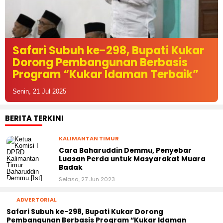
kar
DPMD Kukar Pastikan Penyalur
s
Bankeu Desa Lebih Transparan
k”
Tepat Sasaran
Minggu, 20 Jul 2025
BERITA TERKINI
KALIMANTAN TIMUR
Cara Baharuddin Demmu, Penyebar
Luasan Perda untuk Masyarakat Muara
Badak
Selasa, 27 Jun 2023
ADVERTORIAL
Safari Subuh ke-298, Bupati Kukar Dorong
Pembangunan Berbasis Program “Kukar Idaman