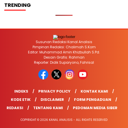
TRENDING
Susunan Redaksi Kanal Analisis
Pimpinan Redaksi: Chalimah S.Kom
Editor: Muhammad Amin Khizbullah S.Pd.
Desain Grafis: Rahman
Reporter: Didik Suparyono, Fahrisal
INDEKS
PRIVACY POLICY
KONTAK KAMI
KODE ETIK
DISCLAIMER
FORM PENGADUAN
REDAKSI
TENTANG KAMI
PEDOMAN MEDIA SIBER
COPYRIGHT © 2026 KANAL ANALISIS - ALL RIGHTS RESERVED