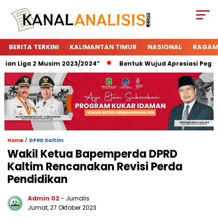
BERITA TERKINI
KALIMANTAN TIMUR
NASIONAL
RAGAM
n Liga 2 Musim 2023/2024”
Bentuk Wujud Apresiasi Pegadaia
/
Home
DPRD Kaltim
Wakil Ketua Bapemperda DPRD
Kaltim Rencanakan Revisi Perda
Pendidikan
Admin 02
- Jurnalis
Jumat, 27 Oktober 2023