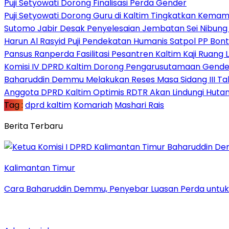
Puji Setyowati Dorong Finalisasi Perda Gender
Puji Setyowati Dorong Guru di Kaltim Tingkatkan Kema
Sutomo Jabir Desak Penyelesaian Jembatan Sei Nibung 
Harun Al Rasyid Puji Pendekatan Humanis Satpol PP Bo
Pansus Ranperda Fasilitasi Pesantren Kaltim Kaji Ruan
Komisi IV DPRD Kaltim Dorong Pengarusutamaan Gender
Baharuddin Demmu Melakukan Reses Masa Sidang III Ta
Anggota DPRD Kaltim Optimis RDTR Akan Lindungi Hutan
Tag :
dprd kaltim
Komariah
Mashari Rais
Berita Terbaru
Kalimantan Timur
Cara Baharuddin Demmu, Penyebar Luasan Perda untu