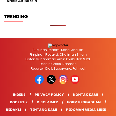
Krisis Air Bersih
TRENDING
Susunan Redaksi Kanal Analisis
Pimpinan Redaksi: Chalimah S.Kom
Editor: Muhammad Amin Khizbullah S.Pd.
Desain Grafis: Rahman
Reporter: Didik Suparyono, Fahrisal
INDEKS
PRIVACY POLICY
KONTAK KAMI
KODE ETIK
DISCLAIMER
FORM PENGADUAN
REDAKSI
TENTANG KAMI
PEDOMAN MEDIA SIBER