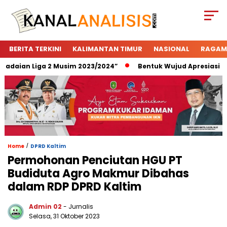
BERITA TERKINI
KALIMANTAN TIMUR
NASIONAL
RAGAM
aian Liga 2 Musim 2023/2024”
Bentuk Wujud Apresiasi Pega
/
Home
DPRD Kaltim
Permohonan Penciutan HGU PT
Budiduta Agro Makmur Dibahas
dalam RDP DPRD Kaltim
Admin 02
- Jurnalis
Selasa, 31 Oktober 2023