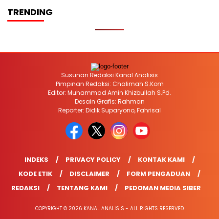
TRENDING
Susunan Redaksi Kanal Analisis
Pimpinan Redaksi: Chalimah S.Kom
Editor: Muhammad Amin Khizbullah S.Pd.
Desain Grafis: Rahman
Reporter: Didik Suparyono, Fahrisal
INDEKS
PRIVACY POLICY
KONTAK KAMI
KODE ETIK
DISCLAIMER
FORM PENGADUAN
REDAKSI
TENTANG KAMI
PEDOMAN MEDIA SIBER
COPYRIGHT © 2026 KANAL ANALISIS - ALL RIGHTS RESERVED