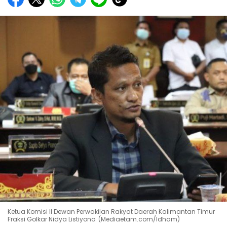
Ketua Komisi II Dewan Perwakilan Rakyat Daerah Kalimantan Timur
Fraksi Golkar Nidya Listiyono. (Mediaetam.com/Idham)