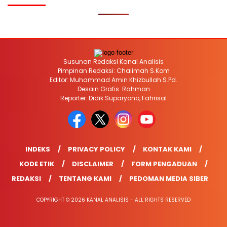
Susunan Redaksi Kanal Analisis
Pimpinan Redaksi: Chalimah S.Kom
Editor: Muhammad Amin Khizbullah S.Pd.
Desain Grafis: Rahman
Reporter: Didik Suparyono, Fahrisal
INDEKS
PRIVACY POLICY
KONTAK KAMI
KODE ETIK
DISCLAIMER
FORM PENGADUAN
REDAKSI
TENTANG KAMI
PEDOMAN MEDIA SIBER
COPYRIGHT © 2026 KANAL ANALISIS - ALL RIGHTS RESERVED