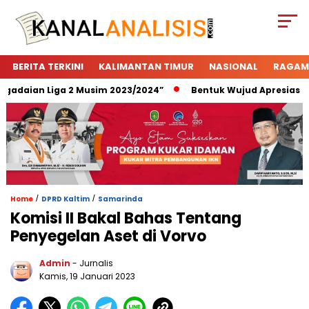
BERITA TERKINI
KALIMANTAN TIMUR
NASIONAL
RAGAM
daian Liga 2 Musim 2023/2024”
Bentuk Wujud Apresiasi Pega
/
/
Home
DPRD Kaltim
Samarinda
Komisi II Bakal Bahas Tentang
Penyegelan Aset di Vorvo
Admin
- Jurnalis
Kamis, 19 Januari 2023