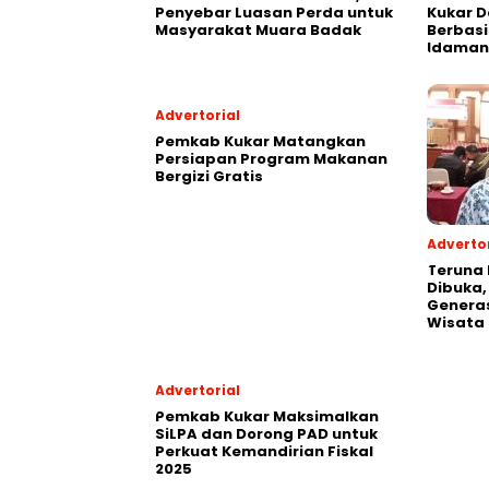
Penyebar Luasan Perda untuk
Kukar 
Masyarakat Muara Badak
Berbasi
Idaman
Advertorial
Pemkab Kukar Matangkan
Persiapan Program Makanan
Bergizi Gratis
Advertor
Teruna 
Dibuka,
Generas
Wisata
Advertorial
Pemkab Kukar Maksimalkan
SiLPA dan Dorong PAD untuk
Perkuat Kemandirian Fiskal
2025