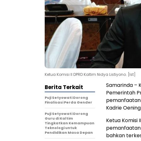
Ketua Komisi II DPRD Kaltim Nidya Listiyono. [Ist]
Samarinda – K
Berita Terkait
Pemerintah P
Puji Setyowati Dorong
pemanfaatan h
Finalisasi Perda Gender
Kadrie Oening
Puji Setyowati Dorong
Guru di Kaltim
Ketua Komisi 
Tingkatkan Kemampuan
pemanfaatan a
Teknologi untuk
Pendidikan Masa Depan
bahkan terke