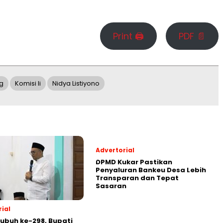
Print 🖨
PDF 📄
g
Komisi Ii
Nidya Listiyono
Advertorial
DPMD Kukar Pastikan
Penyaluran Bankeu Desa Lebih
Transparan dan Tepat
Sasaran
ial
Subuh ke-298, Bupati