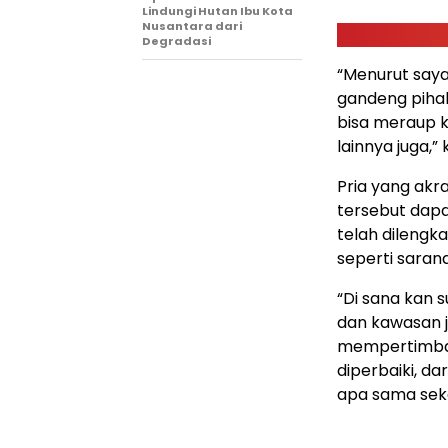
Lindungi Hutan Ibu Kota
Nusantara dari
Degradasi
“Menurut saya 
gandeng pihak
bisa meraup 
lainnya juga,” 
Pria yang akr
tersebut dapat
telah dilengk
seperti saran
“Di sana kan 
dan kawasan j
mempertimbang
diperbaiki, d
apa sama seka