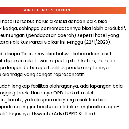
SCROLL TO RESUME CONTENT
hotel tersebut harus dikelola dengan baik, bisa
 ketiga, sehingga pemanfaatannya bisa lebih produktif,
keuntungan (pendapatan daerah) seperti hotel yang
kata Politikus Partai Golkar ini, Minggu (22/1/2023).
ab disapa Tio ini meyakini bahwa keberadaan aset
 dijadikan nilai tawar kepada pihak ketiga, terlebih
api dengan beberapa fasilitas pendukung lainnya,
a olahraga yang sangat representatif.
sudah lengkap fasilitas olahraganya, ada lapangan bola
ogging track. Harusnya OPD terkait mulai
kan itu, ya kalaupun ada yang rusak kan bisa
aripada nganggur begitu saja tidak menghasilkan apa-
li,” tegasnya. (Iswanto/Adv/DPRD Kaltim)