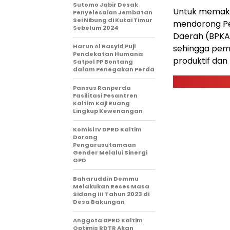
Sutomo Jabir Desak
Untuk memaksi
Penyelesaian Jembatan
Sei Nibung di Kutai Timur
mendorong Pe
Sebelum 2024
Daerah (BPKA
Harun Al Rasyid Puji
sehingga pema
Pendekatan Humanis
produktif da
Satpol PP Bontang
dalam Penegakan Perda
Pansus Ranperda
Fasilitasi Pesantren
Kaltim Kaji Ruang
Lingkup Kewenangan
Komisi IV DPRD Kaltim
Dorong
Pengarusutamaan
Gender Melalui Sinergi
OPD
Baharuddin Demmu
Melakukan Reses Masa
Sidang III Tahun 2023 di
Desa Bakungan
Anggota DPRD Kaltim
Optimis RDTR Akan