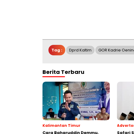
Tag :
Dprd Kaltim
GOR Kadrie Oenin
Berita Terbaru
Kalimantan Timur
Advertor
Cara Baharuddin Demmu,
Safari 