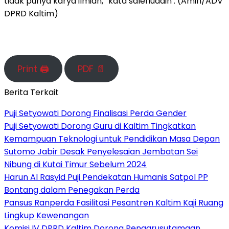
tidak punya karya ilmiah,” kata salehuddin . (Amin/ADV
DPRD Kaltim)
Print 🖨
PDF 📄
Berita Terkait
Puji Setyowati Dorong Finalisasi Perda Gender
Puji Setyowati Dorong Guru di Kaltim Tingkatkan
Kemampuan Teknologi untuk Pendidikan Masa Depan
Sutomo Jabir Desak Penyelesaian Jembatan Sei
Nibung di Kutai Timur Sebelum 2024
Harun Al Rasyid Puji Pendekatan Humanis Satpol PP
Bontang dalam Penegakan Perda
Pansus Ranperda Fasilitasi Pesantren Kaltim Kaji Ruang
Lingkup Kewenangan
Komisi IV DPRD Kaltim Dorong Pengarusutamaan