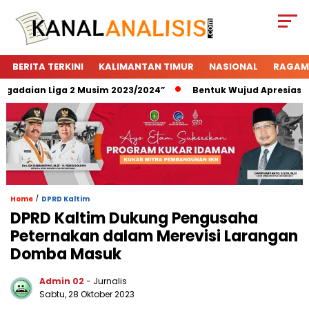
BERITA TERKINI
KALIMANTAN TIMUR
NASIONAL
RAGAM
daian Liga 2 Musim 2023/2024”
Bentuk Wujud Apresiasi Pega
/
Home
DPRD Kaltim
DPRD Kaltim Dukung Pengusaha
Peternakan dalam Merevisi Larangan
Domba Masuk
Admin 02
- Jurnalis
Sabtu, 28 Oktober 2023