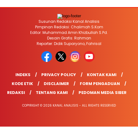
Susunan Redaksi Kanal Analisis
Pimpinan Redaksi: Chalimah S.Kom
Editor: Muhammad Amin Khizbullah S.Pd.
Desain Grafis: Rahman
Reporter: Didik Suparyono, Fahrisal
INDEKS
PRIVACY POLICY
KONTAK KAMI
KODE ETIK
DISCLAIMER
FORM PENGADUAN
REDAKSI
TENTANG KAMI
PEDOMAN MEDIA SIBER
COPYRIGHT © 2026 KANAL ANALISIS - ALL RIGHTS RESERVED