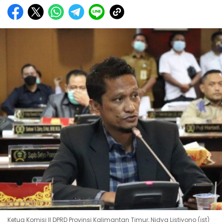
Ketua Komisi II DPRD Provinsi Kalimantan Timur, Nidya Listiyono (ist)