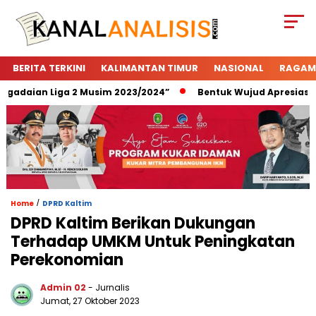
BERITA TERKINI
KALIMANTAN TIMUR
NASIONAL
RAGAM
daian Liga 2 Musim 2023/2024”
Bentuk Wujud Apresiasi Peg
/
Home
DPRD Kaltim
DPRD Kaltim Berikan Dukungan
Terhadap UMKM Untuk Peningkatan
Perekonomian
Admin 02
- Jurnalis
Jumat, 27 Oktober 2023