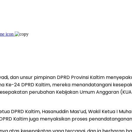
ulyadi, dan unsur pimpinan DPRD Provinsi Kaltim menyep
rna Ke-24 DPRD Kaltim, mereka menandatangani kesepaka
a kesepakatan perubahan Kebijakan Umum Anggaran (KUA)
a DPRD Kaltim, Hasanuddin Mas’ud, Wakil Ketua I Muhamm
 DPRD Kaltim juga menyaksikan proses penandatanganan
nya atas kesepakatan yang tercapai, dan ia berharap 