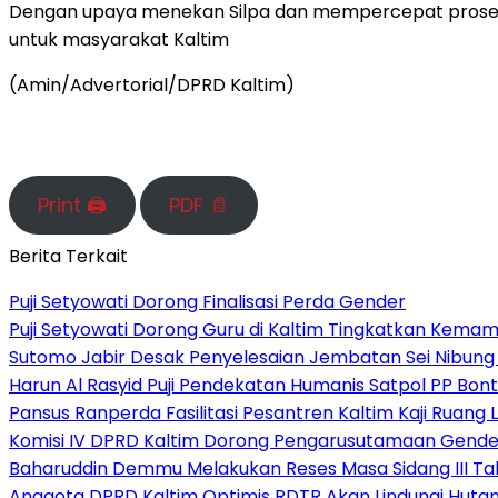
Dengan upaya menekan Silpa dan mempercepat proses 
untuk masyarakat Kaltim
(Amin/Advertorial/DPRD Kaltim)
Print 🖨
PDF 📄
Berita Terkait
Puji Setyowati Dorong Finalisasi Perda Gender
Puji Setyowati Dorong Guru di Kaltim Tingkatkan Kema
Sutomo Jabir Desak Penyelesaian Jembatan Sei Nibung 
Harun Al Rasyid Puji Pendekatan Humanis Satpol PP Bo
Pansus Ranperda Fasilitasi Pesantren Kaltim Kaji Ruan
Komisi IV DPRD Kaltim Dorong Pengarusutamaan Gender
Baharuddin Demmu Melakukan Reses Masa Sidang III Ta
Anggota DPRD Kaltim Optimis RDTR Akan Lindungi Hutan