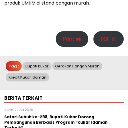
produk UMKM di stand pangan murah.
Print 🖨
PDF 📄
Tag :
Bupati Kukar
Gerakan Pangan Murah
Kredit Kukar Idaman
BERITA TERKAIT
Senin, 21 Juli 2025
Safari Subuh ke-298, Bupati Kukar Dorong
Pembangunan Berbasis Program “Kukar Idaman
Terbaik”