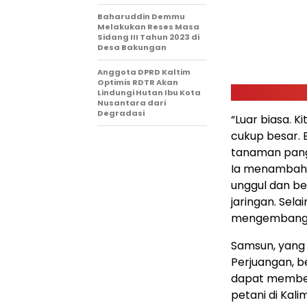
Baharuddin Demmu
Melakukan Reses Masa
Sidang III Tahun 2023 di
Desa Bakungan
Anggota DPRD Kaltim
Optimis RDTR Akan
Lindungi Hutan Ibu Kota
Nusantara dari
Degradasi
“Luar biasa. 
cukup besar. B
tanaman panga
Ia menambahk
unggul dan be
jaringan. Sela
mengembangkan
Samsun, yang 
Perjuangan, b
dapat memberi
petani di Kal