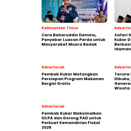
Kalimantan Timur
Advertor
Cara Baharuddin Demmu,
Safari 
Penyebar Luasan Perda untuk
Kukar 
Masyarakat Muara Badak
Berbasi
Idaman
Advertorial
Advertor
Pemkab Kukar Matangkan
Teruna 
Persiapan Program Makanan
Dibuka,
Bergizi Gratis
Generas
Wisata
Advertorial
Pemkab Kukar Maksimalkan
SiLPA dan Dorong PAD untuk
Perkuat Kemandirian Fiskal
2025