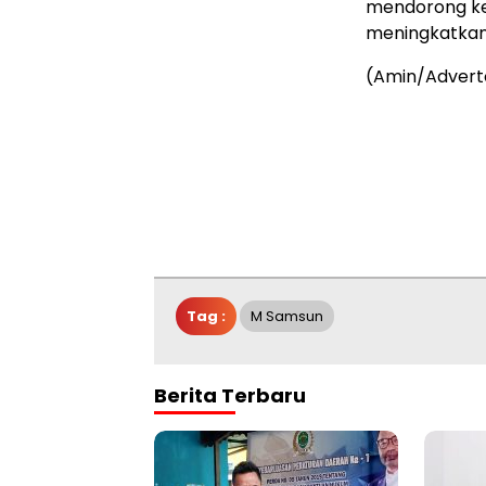
mendorong ke
meningkatkan
(Amin/Advert
Tag :
M Samsun
Berita Terbaru