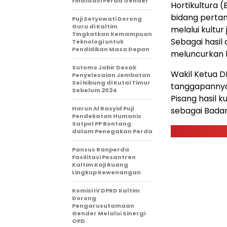
Finalisasi Perda Gender
Hortikultura 
bidang perta
Puji Setyowati Dorong
Guru di Kaltim
melalui kultu
Tingkatkan Kemampuan
Sebagai hasil
Teknologi untuk
Pendidikan Masa Depan
meluncurkan be
Sutomo Jabir Desak
Wakil Ketua D
Penyelesaian Jembatan
Sei Nibung di Kutai Timur
tanggapannya 
Sebelum 2024
Pisang hasil k
Harun Al Rasyid Puji
sebagai Bada
Pendekatan Humanis
Satpol PP Bontang
dalam Penegakan Perda
Pansus Ranperda
Fasilitasi Pesantren
Kaltim Kaji Ruang
Lingkup Kewenangan
Komisi IV DPRD Kaltim
Dorong
Pengarusutamaan
Gender Melalui Sinergi
OPD