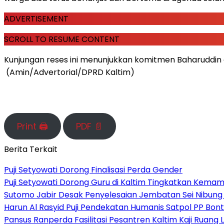
ADVERTISEMENT
SCROLL TO RESUME CONTENT
Kunjungan reses ini menunjukkan komitmen Baharuddin
(Amin/Advertorial/DPRD Kaltim)
Print 🖨
PDF 📄
Berita Terkait
Puji Setyowati Dorong Finalisasi Perda Gender
Puji Setyowati Dorong Guru di Kaltim Tingkatkan Kema
Sutomo Jabir Desak Penyelesaian Jembatan Sei Nibung 
Harun Al Rasyid Puji Pendekatan Humanis Satpol PP Bo
Pansus Ranperda Fasilitasi Pesantren Kaltim Kaji Ruan