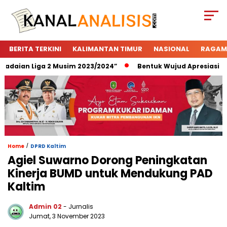
BERITA TERKINI
KALIMANTAN TIMUR
NASIONAL
RAGAM
daian Liga 2 Musim 2023/2024”
Bentuk Wujud Apresiasi Pega
/
Home
DPRD Kaltim
Agiel Suwarno Dorong Peningkatan
Kinerja BUMD untuk Mendukung PAD
Kaltim
Admin 02
- Jurnalis
Jumat, 3 November 2023