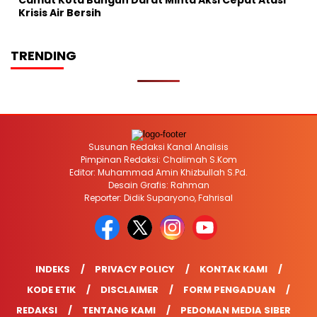
Camat Kota Bangun Darat Minta Aksi Cepat Atasi
Krisis Air Bersih
TRENDING
Susunan Redaksi Kanal Analisis
Pimpinan Redaksi: Chalimah S.Kom
Editor: Muhammad Amin Khizbullah S.Pd.
Desain Grafis: Rahman
Reporter: Didik Suparyono, Fahrisal
INDEKS
PRIVACY POLICY
KONTAK KAMI
KODE ETIK
DISCLAIMER
FORM PENGADUAN
REDAKSI
TENTANG KAMI
PEDOMAN MEDIA SIBER