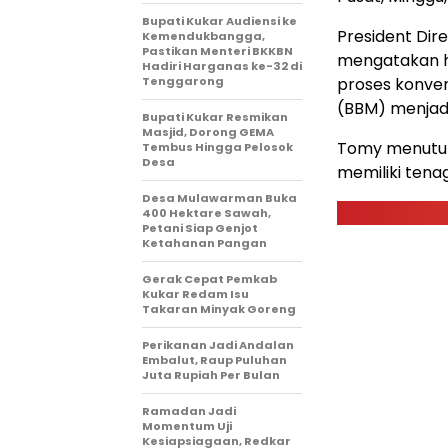
Bupati Kukar Audiensi ke
President Dir
Kemendukbangga,
Pastikan Menteri BKKBN
mengatakan h
Hadiri Harganas ke-32 di
Tenggarong
proses konver
(BBM) menjadi 
Bupati Kukar Resmikan
Masjid, Dorong GEMA
Tomy menutur
Tembus Hingga Pelosok
Desa
memiliki tenag
Desa Mulawarman Buka
400 Hektare Sawah,
Petani Siap Genjot
Ketahanan Pangan
Gerak Cepat Pemkab
Kukar Redam Isu
Takaran Minyak Goreng
Perikanan Jadi Andalan
Embalut, Raup Puluhan
Juta Rupiah Per Bulan
Ramadan Jadi
Momentum Uji
Kesiapsiagaan, Redkar