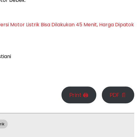
tor bebek.
ersi Motor Listrik Bisa Dilakukan 45 Menit, Harga Dipatok
stiani
Print 🖨
PDF 📄
rik