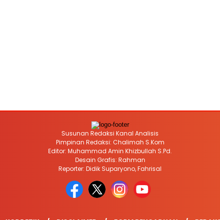
Susunan Redaksi Kanal Analisis
Pimpinan Redaksi: Chalimah S.Kom
Editor: Muhammad Amin Khizbullah S.Pd.
Desain Grafis: Rahman
Reporter: Didik Suparyono, Fahrisal