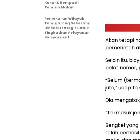
Kukar Ditempa di
Tengah Malam
Pemekaran Wilayah
Tenggarong Seberang
Dinilai Strategis untuk
Tingkatkan Pelayanan
Masyarakat
Akan tetapi h
pemerintah ak
Selain itu, b
pelat nomor, p
“Belum (terma
juta,” ucap To
Dia mengatakan
“Termasuk jen
Bengkel yang 
telah berhasil