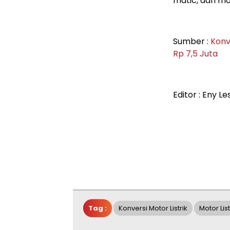
matic, dan mo
Sumber :
Konv
Rp 7,5 Juta
Editor : Eny Le
Tag :
Konversi Motor Listrik
Motor List