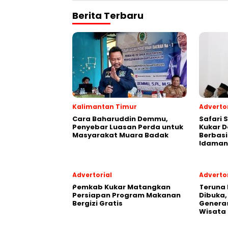
Berita Terbaru
Kalimantan Timur
Advertor
Cara Baharuddin Demmu,
Safari 
Penyebar Luasan Perda untuk
Kukar 
Masyarakat Muara Badak
Berbasi
Idaman
Advertorial
Advertor
Pemkab Kukar Matangkan
Teruna 
Persiapan Program Makanan
Dibuka,
Bergizi Gratis
Generas
Wisata