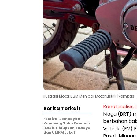
Ilustrasi Motor BBM Menjadi Motor Listrik [kompas]
Kanalanalisis
Berita Terkait
Niaga (BRT) 
Festival Jembayan
berbahan baka
Kampung Tuha Kembali
Vehicle (EV) 
Hadir, Hidupkan Budaya
dan UMKM Lokal
Pusat, Minggu