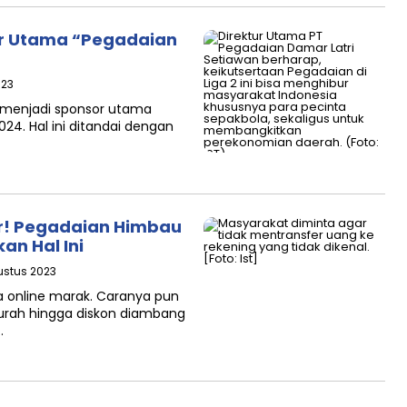
or Utama “Pegadaian
023
i menjadi sponsor utama
24. Hal ini ditandai dengan
er! Pegadaian Himbau
an Hal Ini
ustus 2023
a online marak. Caranya pun
rah hingga diskon diambang
…