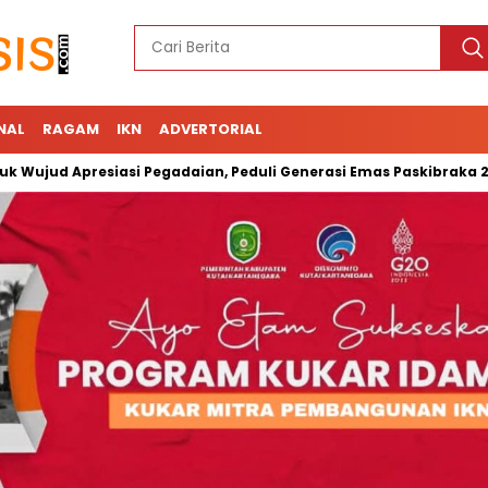
NAL
RAGAM
IKN
ADVERTORIAL
ud Apresiasi Pegadaian, Peduli Generasi Emas Paskibraka 2023