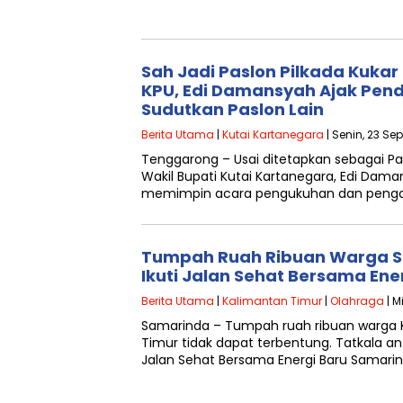
Sah Jadi Paslon Pilkada Kukar
KPU, Edi Damansyah Ajak Pen
Sudutkan Paslon Lain
Berita Utama
|
Kutai Kartanegara
| Senin, 23 S
Tenggarong – Usai ditetapkan sebagai P
Wakil Bupati Kutai Kartanegara, Edi Dama
memimpin acara pengukuhan dan peng
Tumpah Ruah Ribuan Warga 
Ikuti Jalan Sehat Bersama En
Berita Utama
|
Kalimantan Timur
|
Olahraga
| M
Samarinda – Tumpah ruah ribuan warga 
Timur tidak dapat terbentung. Tatkala ant
Jalan Sehat Bersama Energi Baru Samari