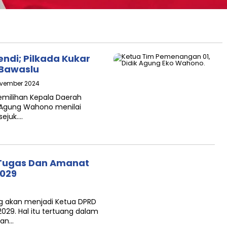
ndi; Pilkada Kukar
 Bawaslu
ovember 2024
milihan Kepala Daerah
k Agung Wahono menilai
sejuk….
 Tugas Dan Amanat
2029
g akan menjadi Ketua DPRD
029. Hal itu tertuang dalam
nan…