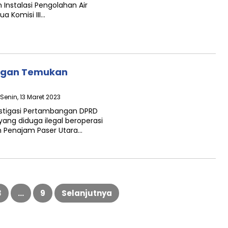
Instalasi Pengolahan Air
ua Komisi III…
angan Temukan
 Senin, 13 Maret 2023
estigasi Pertambangan DPRD
ng diduga ilegal beroperasi
n Penajam Paser Utara…
3
…
9
Selanjutnya