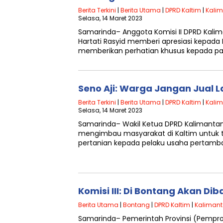
Berita Terkini
|
Berita Utama
|
DPRD Kaltim
|
Kalim
Selasa, 14 Maret 2023
Samarinda– Anggota Komisi II DPRD Kalima
Hartati Rasyid memberi apresiasi kepada
memberikan perhatian khusus kepada pa
Seno Aji: Warga Jangan Jual
Berita Terkini
|
Berita Utama
|
DPRD Kaltim
|
Kalim
Selasa, 14 Maret 2023
Samarinda– Wakil Ketua DPRD Kalimantan 
mengimbau masyarakat di Kaltim untuk t
pertanian kepada pelaku usaha pertamban
Komisi III: Di Bontang Akan Di
Berita Utama
|
Bontang
|
DPRD Kaltim
|
Kalimant
Samarinda– Pemerintah Provinsi (Pempr