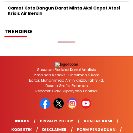
Camat Kota Bangun Darat Minta Aksi Cepat Atasi
Krisis Air Bersih
TRENDING
Susunan Redaksi Kanal Analisis
Pimpinan Redaksi: Chalimah S.Kom
Editor: Muhammad Amin Khizbullah S.Pd.
Desain Grafis: Rahman
Reporter: Didik Suparyono, Fahrisal
INDEKS
PRIVACY POLICY
KONTAK KAMI
KODE ETIK
DISCLAIMER
FORM PENGADUAN