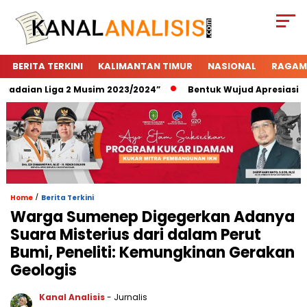
BERITA TERKINI
KALIMANTAN TIMUR
NASIONAL
RAGAM
daian Liga 2 Musim 2023/2024”
Bentuk Wujud Apresiasi Pega
/
Home
Berita Terkini
Warga Sumenep Digegerkan Adanya
Suara Misterius dari dalam Perut
Bumi, Peneliti: Kemungkinan Gerakan
Geologis
Kanal Analisis
- Jurnalis