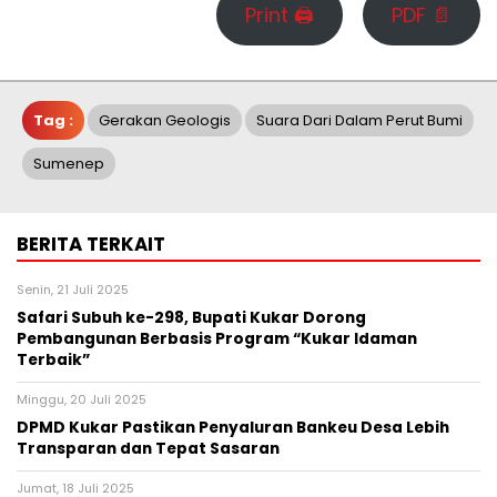
Print 🖨
PDF 📄
Tag :
Gerakan Geologis
Suara Dari Dalam Perut Bumi
Sumenep
BERITA TERKAIT
Senin, 21 Juli 2025
Safari Subuh ke-298, Bupati Kukar Dorong
Pembangunan Berbasis Program “Kukar Idaman
Terbaik”
Minggu, 20 Juli 2025
DPMD Kukar Pastikan Penyaluran Bankeu Desa Lebih
Transparan dan Tepat Sasaran
Jumat, 18 Juli 2025