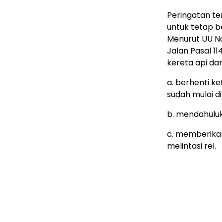
Peringatan te
untuk tetap b
Menurut UU No
Jalan Pasal 11
kereta api da
a. berhenti ke
sudah mulai di
b. mendahuluk
c. memberika
melintasi rel.