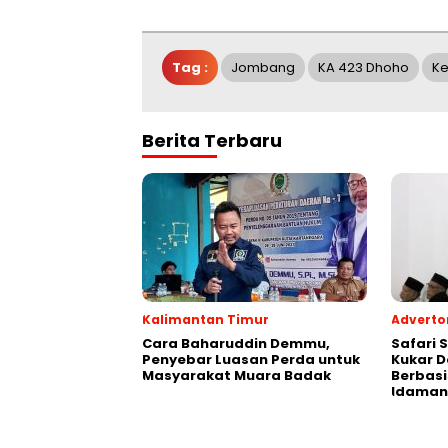
Tag :
Jombang
KA 423 Dhoho
Ke
Berita Terbaru
Kalimantan Timur
Advertor
Cara Baharuddin Demmu,
Safari 
Penyebar Luasan Perda untuk
Kukar 
Masyarakat Muara Badak
Berbasi
Idaman