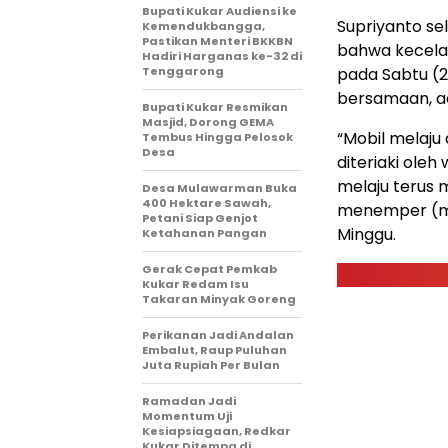
Bupati Kukar Audiensi ke
Supriyanto s
Kemendukbangga,
Pastikan Menteri BKKBN
bahwa kecelak
Hadiri Harganas ke-32 di
Tenggarong
pada Sabtu (2
bersamaan, ad
Bupati Kukar Resmikan
Masjid, Dorong GEMA
“Mobil melaju 
Tembus Hingga Pelosok
Desa
diteriaki ole
melaju terus 
Desa Mulawarman Buka
400 Hektare Sawah,
menemper (men
Petani Siap Genjot
Minggu.
Ketahanan Pangan
Gerak Cepat Pemkab
Kukar Redam Isu
Takaran Minyak Goreng
Perikanan Jadi Andalan
Embalut, Raup Puluhan
Juta Rupiah Per Bulan
Ramadan Jadi
Momentum Uji
Kesiapsiagaan, Redkar
Kukar Ditempa di