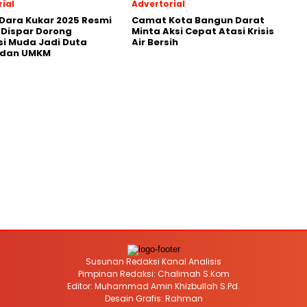
ial
Advertorial
Dara Kukar 2025 Resmi
Camat Kota Bangun Darat
 Dispar Dorong
Minta Aksi Cepat Atasi Krisis
i Muda Jadi Duta
Air Bersih
 dan UMKM
Susunan Redaksi Kanal Analisis
Pimpinan Redaksi: Chalimah S.Kom
Editor: Muhammad Amin Khizbullah S.Pd.
Desain Grafis: Rahman