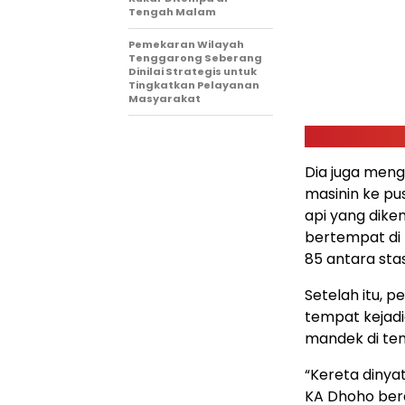
Tengah Malam
Pemekaran Wilayah
Tenggarong Seberang
Dinilai Strategis untuk
Tingkatkan Pelayanan
Masyarakat
Dia juga meng
masinin ke pu
api yang dik
bertempat di 
85 antara st
Setelah itu, 
tempat kejadi
mandek di te
“Kereta dinya
KA Dhoho bera