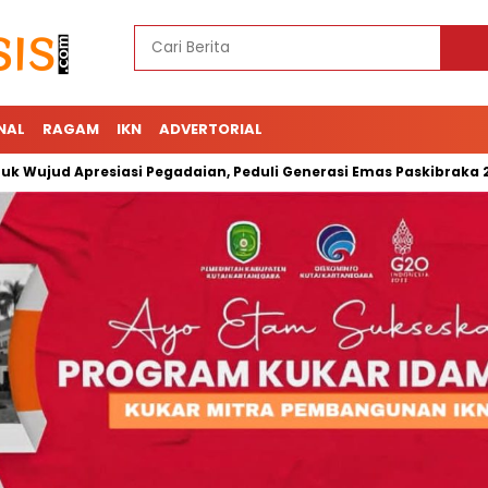
NAL
RAGAM
IKN
ADVERTORIAL
d Apresiasi Pegadaian, Peduli Generasi Emas Paskibraka 2023