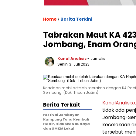
Home
Berita Terkini
/
Tabrakan Maut KA 423
Jombang, Enam Oran
Kanal Analisis
- Jurnalis
Senin, 31 Juli 2023
Keadaan mobil setelah tabrakan dengan KA Rapi
Sembung. (Dok. Tribun Jatim)
KanalAnalisis
Berita Terkait
tidak ada pen
Festival Jembayan
Jombang-Semb
Kampung Tuha Kembali
kecelakaan a
Hadir, Hidupkan Budaya
dan UMKM Lokal
tersebut men