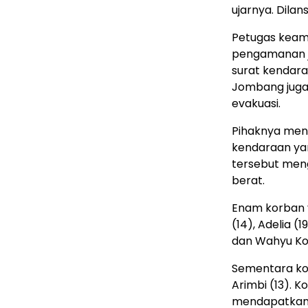
ujarnya. Dilans
Petugas keam
pengamanan j
surat kendara
Jombang juga 
evakuasi.
Pihaknya menu
kendaraan ya
tersebut men
berat.
Enam korban 
(14), Adelia (1
dan Wahyu Ko
Sementara kor
Arimbi (13). 
mendapatkan