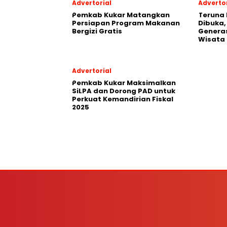
Advertorial
Advertor
Pemkab Kukar Matangkan
Teruna 
Persiapan Program Makanan
Dibuka,
Bergizi Gratis
Generas
Wisata
Advertorial
Pemkab Kukar Maksimalkan
SiLPA dan Dorong PAD untuk
Perkuat Kemandirian Fiskal
2025