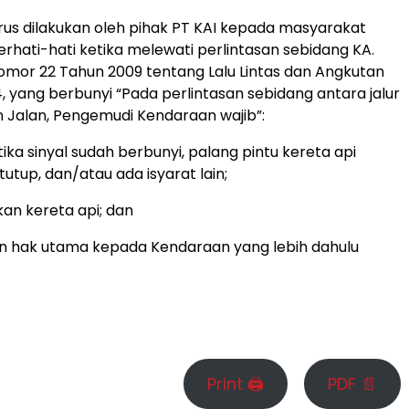
rus dilakukan oleh pihak PT KAI kepada masyarakat
erhati-hati ketika melewati perlintasan sebidang KA.
mor 22 Tahun 2009 tentang Lalu Lintas dan Angkutan
4, yang berbunyi “Pada perlintasan sebidang antara jalur
n Jalan, Pengemudi Kendaraan wajib”:
tika sinyal sudah berbunyi, palang pintu kereta api
tutup, dan/atau ada isyarat lain;
an kereta api; dan
n hak utama kepada Kendaraan yang lebih dahulu
Print 🖨
PDF 📄