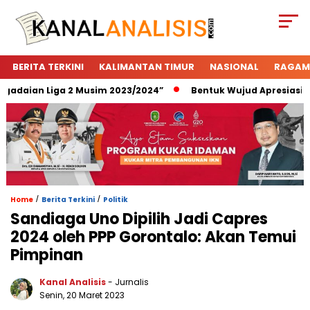
BERITA TERKINI
KALIMANTAN TIMUR
NASIONAL
RAGAM
daian Liga 2 Musim 2023/2024”
Bentuk Wujud Apresiasi Pega
/
/
Home
Berita Terkini
Politik
Sandiaga Uno Dipilih Jadi Capres
2024 oleh PPP Gorontalo: Akan Temui
Pimpinan
Kanal Analisis
- Jurnalis
Senin, 20 Maret 2023