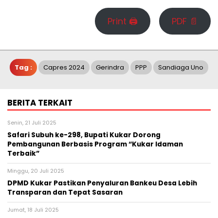
Print 🖨
PDF 📄
Tag :
Capres 2024
Gerindra
PPP
Sandiaga Uno
BERITA TERKAIT
Senin, 21 Juli 2025
Safari Subuh ke-298, Bupati Kukar Dorong
Pembangunan Berbasis Program “Kukar Idaman
Terbaik”
Minggu, 20 Juli 2025
DPMD Kukar Pastikan Penyaluran Bankeu Desa Lebih
Transparan dan Tepat Sasaran
Jumat, 18 Juli 2025