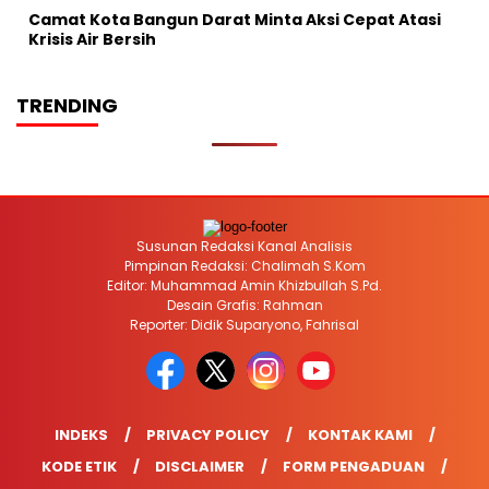
Camat Kota Bangun Darat Minta Aksi Cepat Atasi
Krisis Air Bersih
TRENDING
Susunan Redaksi Kanal Analisis
Pimpinan Redaksi: Chalimah S.Kom
Editor: Muhammad Amin Khizbullah S.Pd.
Desain Grafis: Rahman
Reporter: Didik Suparyono, Fahrisal
INDEKS
PRIVACY POLICY
KONTAK KAMI
KODE ETIK
DISCLAIMER
FORM PENGADUAN