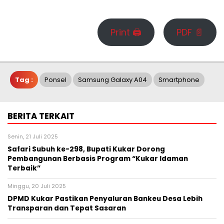
Print 🖨
PDF 📄
Tag :
Ponsel
Samsung Galaxy A04
Smartphone
BERITA TERKAIT
Senin, 21 Juli 2025
Safari Subuh ke-298, Bupati Kukar Dorong
Pembangunan Berbasis Program “Kukar Idaman
Terbaik”
Minggu, 20 Juli 2025
DPMD Kukar Pastikan Penyaluran Bankeu Desa Lebih
Transparan dan Tepat Sasaran