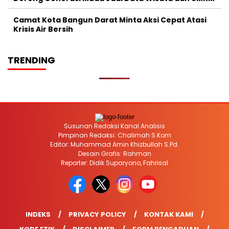
Camat Kota Bangun Darat Minta Aksi Cepat Atasi
Krisis Air Bersih
TRENDING
Susunan Redaksi Kanal Analisis
Pimpinan Redaksi: Chalimah S.Kom
Editor: Muhammad Amin Khizbullah S.Pd.
Desain Grafis: Rahman
Reporter: Didik Suparyono, Fahrisal
INDEKS
PRIVACY POLICY
KONTAK KAMI