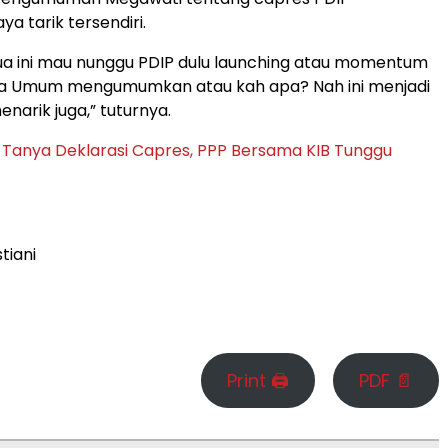
a tarik tersendiri.
a ini mau nunggu PDIP dulu launching atau momentum
tua Umum mengumumkan atau kah apa? Nah ini menjadi
enarik juga,” tuturnya.
 Tanya Deklarasi Capres, PPP Bersama KIB Tunggu
t
stiani
Print 🖨
PDF 📄