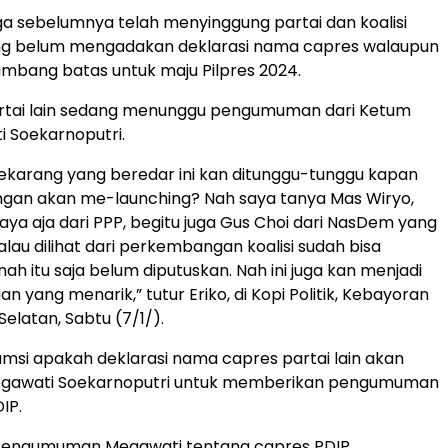
ga sebelumnya telah menyinggung partai dan koalisi
yang belum mengadakan deklarasi nama capres walaupun
ambang batas untuk maju Pilpres 2024.
partai lain sedang menunggu pengumuman dari Ketum
 Soekarnoputri.
ekarang yang beredar ini kan ditunggu-tunggu kapan
angan akan me-launching? Nah saya tanya Mas Wiryo,
aya aja dari PPP, begitu juga Gus Choi dari NasDem yang
lau dilihat dari perkembangan koalisi sudah bisa
h itu saja belum diputuskan. Nah ini juga kan menjadi
n yang menarik,” tutur Eriko, di Kopi Politik, Kebayoran
Selatan, Sabtu (7/1/).
umsi apakah deklarasi nama capres partai lain akan
gawati Soekarnoputri untuk memberikan pengumuman
IP.
Pengumuman Megawati tentang capres PDIP