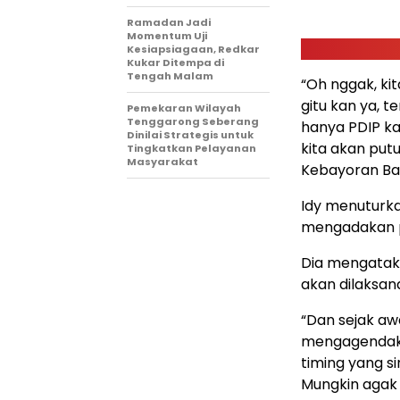
Ramadan Jadi
Momentum Uji
Kesiapsiagaan, Redkar
Kukar Ditempa di
Tengah Malam
“Oh nggak, k
gitu kan ya, t
Pemekaran Wilayah
Tenggarong Seberang
hanya PDIP kan
Dinilai Strategis untuk
kita akan putu
Tingkatkan Pelayanan
Masyarakat
Kebayoran Bar
Idy menuturk
mengadakan p
Dia mengatak
akan dilaksan
“Dan sejak aw
mengagendak
timing yang s
Mungkin agak 