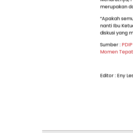
merupakan day
“Apakah semu
nanti Ibu Ke
diskusi yang m
Sumber :
PDIP
Momen Tepa
Editor : Eny Le