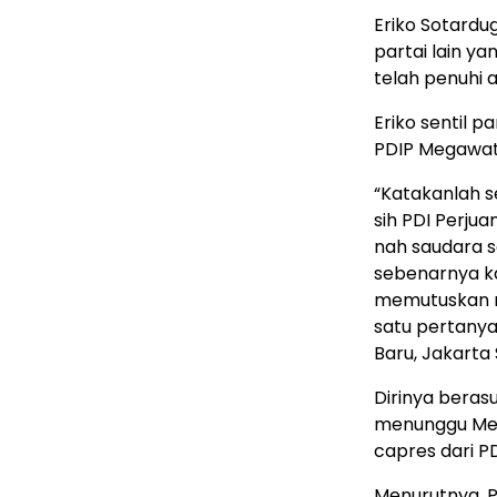
Eriko Sotardu
partai lain 
telah penuhi 
Eriko sentil 
PDIP Megawati
“Katakanlah s
sih PDI Perju
nah saudara s
sebenarnya ka
memutuskan na
satu pertanyaa
Baru, Jakarta 
Dirinya beras
menunggu Me
capres dari PD
Menurutnya, 