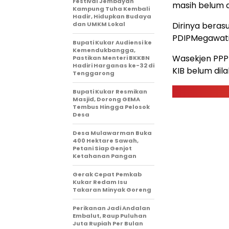
Festival Jembayan
masih belum d
Kampung Tuha Kembali
Hadir, Hidupkan Budaya
dan UMKM Lokal
Dirinya bera
PDIPMegawati
Bupati Kukar Audiensi ke
Kemendukbangga,
Wasekjen PPP
Pastikan Menteri BKKBN
Hadiri Harganas ke-32 di
KIB belum di
Tenggarong
Bupati Kukar Resmikan
Masjid, Dorong GEMA
Tembus Hingga Pelosok
Desa
Desa Mulawarman Buka
400 Hektare Sawah,
Petani Siap Genjot
Ketahanan Pangan
Gerak Cepat Pemkab
Kukar Redam Isu
Takaran Minyak Goreng
Perikanan Jadi Andalan
Embalut, Raup Puluhan
Juta Rupiah Per Bulan