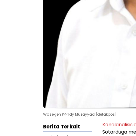
Wasekjen PPP Idy Muzayyad [detakpos]
Kanalanalisis
Berita Terkait
Sotarduga men