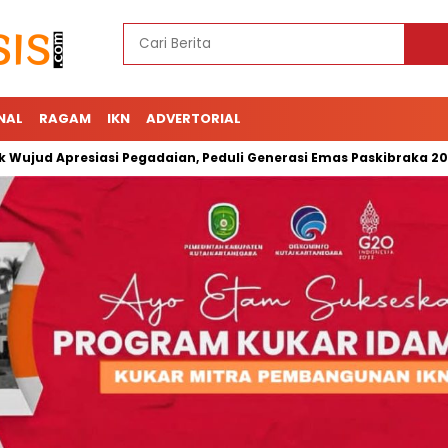
NAL
RAGAM
IKN
ADVERTORIAL
presiasi Pegadaian, Peduli Generasi Emas Paskibraka 2023