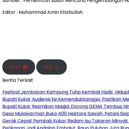
Sumber : Pemerintah Susun Rencana Pengembangan Hun
Editor : Muhammad Amin Khizbullah
Print 🖨
PDF 📄
Berita Terkait
Festival Jembayan Kampung Tuha Kembali Hadir, Hidu
Bupati Kukar Audiensi ke Kemendukbangga, Pastikan Me
Bupati Kukar Resmikan Masjid, Dorong GEMA Tembus Hi
Desa Mulawarman Buka 400 Hektare Sawah, Petani Sia
Gerak Cepat Pemkab Kukar Redam Isu Takaran Minyak
Perikanan Jadi Andalan Embalut, Raup Puluhan Juta Rup