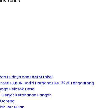
ian di IKN
pkan Budaya dan UMKM Lokal
nteri BKKBN Hadiri Harganas ke-32 di Tenggarong
ngga Pelosok Desa
p Genjot Ketahanan Pangan
 Goreng
iah Per Bulan