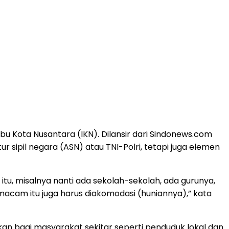
u Kota Nusantara (IKN). Dilansir dari Sindonews.com
ipil negara (ASN) atau TNI-Polri, tetapi juga elemen
 itu, misalnya nanti ada sekolah-sekolah, ada gurunya,
a macam itu juga harus diakomodasi (huniannya),” kata
n bagi masyarakat sekitar seperti penduduk lokal dan