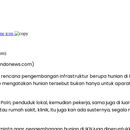
sindonews.com)
 rencana pengembangan infrastruktur berupa hunian di Ib
ngatakan hunian tersebut bukan hanya untuk aparatur s
olri, penduduk lokal, kemudian pekerja, sama juga di luar
au rumah sakit, klinik, itu juga kan ada susternya, segal
ta agar pengembangan hunian di IKN juga diperuntukka