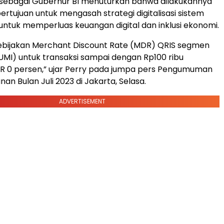
 sebagai Gubernur BI menuturkan bahwa dilakukannya
bertujuan untuk mengasah strategi digitalisasi sistem
tuk memperluas keuangan digital dan inklusi ekonomi.
ebijakan Merchant Discount Rate (MDR) QRIS segmen
UMI) untuk transaksi sampai dengan Rp100 ribu
R 0 persen,” ujar Perry pada jumpa pers Pengumuman
nan Bulan Juli 2023 di Jakarta, Selasa.
ADVERTISEMENT