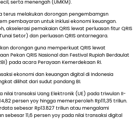
kecil, serta menengah (UMKM).
ia terus melakukan dorongan pengembamgsn
sistem pembayaran untuk inklusi ekonomi keuangan.
h, akselerasi pemakaian QRIS lewat perluasan fitur QRIS
 Tunai Setor) dan perluasan QRIS antarnegara.
kukan dorongan guna memperkuat QRIS lewat
an Pekan QRIS Nasional dan Festival Rupiah Berdaulat
RBI) pada acara Perayaan Kemerdekaan RI.
saksi ekonomi dan keuangan digital di Indonesia
kat dilihat dari sudut pandang BI.
ilai transaksi Uang Elektronik (UE) pada triwulan II-
14,82 persen yoy hingga memerperoleh Rp111,35 triliun.
data sebesar Rp13.827 triliun atau mengalami
sebesar 11,6 persen yoy pada nilai transaksi digital