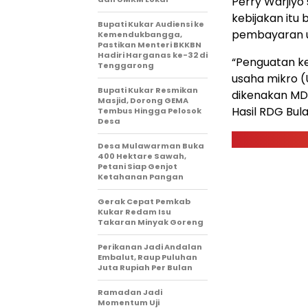
Perry Warjiyo
kebijakan itu 
Bupati Kukar Audiensi ke
pembayaran un
Kemendukbangga,
Pastikan Menteri BKKBN
Hadiri Harganas ke-32 di
“Penguatan k
Tenggarong
usaha mikro (
Bupati Kukar Resmikan
dikenakan MD
Masjid, Dorong GEMA
Hasil RDG Bula
Tembus Hingga Pelosok
Desa
Desa Mulawarman Buka
400 Hektare Sawah,
Petani Siap Genjot
Ketahanan Pangan
Gerak Cepat Pemkab
Kukar Redam Isu
Takaran Minyak Goreng
Perikanan Jadi Andalan
Embalut, Raup Puluhan
Juta Rupiah Per Bulan
Ramadan Jadi
Momentum Uji