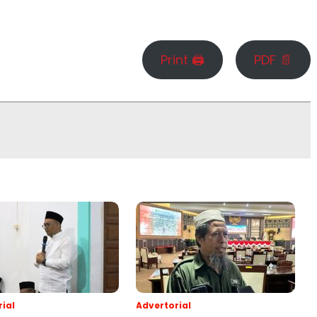
Print 🖨
PDF 📄
ial
Advertorial