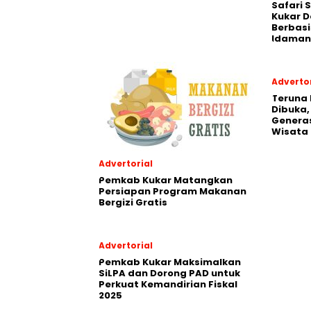
Safari 
Kukar 
Berbasi
Idaman
Advertor
Teruna 
Dibuka,
Generas
Wisata
Advertorial
Pemkab Kukar Matangkan
Persiapan Program Makanan
Bergizi Gratis
Advertorial
Pemkab Kukar Maksimalkan
SiLPA dan Dorong PAD untuk
Perkuat Kemandirian Fiskal
2025