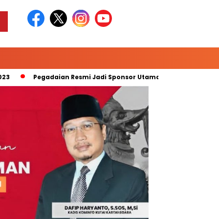
Pegadaian Resmi Jadi Sponsor Utama “Pegadaian Liga 2 Musim 