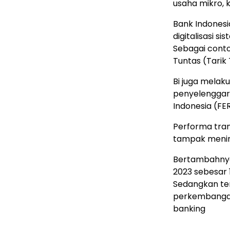
usaha mikro, 
Bank Indones
digitalisasi 
Sebagai conto
Tuntas (Tarik
Bi juga mela
penyelenggara
Indonesia (FE
Performa tran
tampak mening
Bertambahnya n
2023 sebesar 
Sedangkan ter
perkembangan 
banking