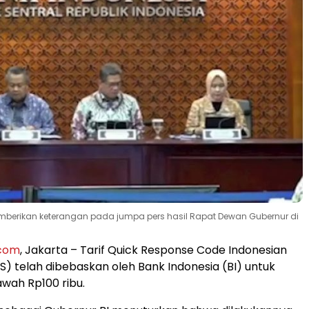
emberikan keterangan pada jumpa pers hasil Rapat Dewan Gubernur di
.com
, Jakarta – Tarif Quick Response Code Indonesian
S) telah dibebaskan oleh Bank Indonesia (BI) untuk
awah Rp100 ribu.