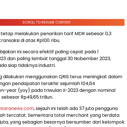
SCROLL TO RESUME CONTENT
 tetap melakukan penarikan tarif MDR sebesar 0,3
ransaksi di atas Rp100 ribu.
ijakan ini secara efektif paling cepat pada 1
23 dan paling lambat tanggal 30 Nobember 2023,
a siap tidaknya industri.
ng dilakukan menggunakan QRIS terus meningkat dalam
engan pendapatan terakhir sejumlah 104,64
n-year (yoy) pada triwulan II-2023 dengan nominal
 sebesar Rp49,65 triliun.
ntaranews.com
, sejauh ini telah ada 37 juta pengguna
ah tercatat. Sementara total merchant yang terdata
 juta, yang sebagian besarnya bersumber dari kelompok