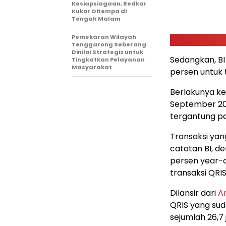
Kesiapsiagaan, Redkar
Kukar Ditempa di
Tengah Malam
Pemekaran Wilayah
Tenggarong Seberang
Dinilai Strategis untuk
Sedangkan, BI
Tingkatkan Pelayanan
Masyarakat
persen untuk t
Berlakunya keb
September 20
tergantung pad
Transaksi ya
catatan BI, d
persen year-o
transaksi QRIS
Dilansir dari
A
QRIS yang sud
sejumlah 26,7