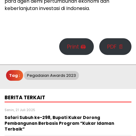
para agen demi pertumbuhan ekonomi dan
keberlanjutan investasi di Indonesia.
Print 🖨
PDF 📄
Tag :
Pegadaian Awards 2023
BERITA TERKAIT
Senin, 21 Juli 2025
Safari Subuh ke-298, Bupati Kukar Dorong
Pembangunan Berbasis Program “Kukar Idaman
Terbaik”