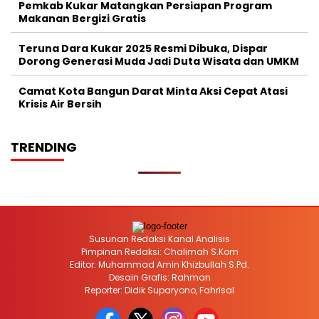
Pemkab Kukar Matangkan Persiapan Program
Makanan Bergizi Gratis
Teruna Dara Kukar 2025 Resmi Dibuka, Dispar
Dorong Generasi Muda Jadi Duta Wisata dan UMKM
Camat Kota Bangun Darat Minta Aksi Cepat Atasi
Krisis Air Bersih
TRENDING
Susunan Redaksi Kanal Analisis
Pimpinan Redaksi: Chalimah S.Kom
Editor: Muhammad Amin Khizbullah S.Pd.
Desain Grafis: Rahman
Reporter: Didik Suparyono, Fahrisal