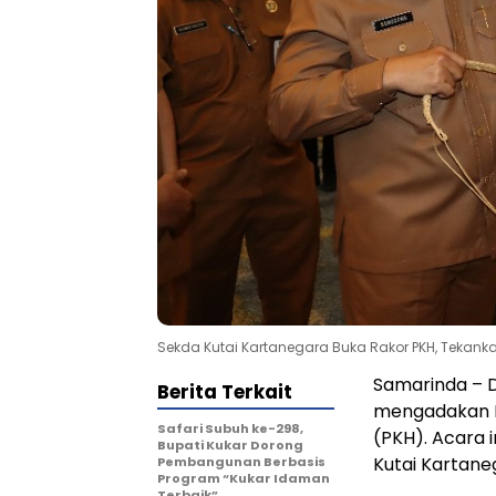
Sekda Kutai Kartanegara Buka Rakor PKH, Tekanka
Samarinda – D
Berita Terkait
mengadakan R
Safari Subuh ke-298,
(PKH). Acara 
Bupati Kukar Dorong
Kutai Kartane
Pembangunan Berbasis
Program “Kukar Idaman
Terbaik”