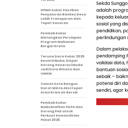
Sekda Sunggo
adalah progra
DPMD Kukar Pastikan
Penyaluran Bankeu Desa
kepada kelua
Lebih Transparan dan
Tepat Sasaran
sosial yang d
pendidikan, p
Pemkab Kukar
perlindungan s
Matangkan Persiapan
Program Makanan
Bergizi Gratis
Dalam pelaksa
pendamping PK
Teruna Dara Kukar 2025
Resmi Dibuka, Dispar
validasi data
Dorong Generasi Muda
bantuan sosi
Jadi Duta Wisata dan
UMKM
sebaik – bai
potensi diri
Camat Kota Bangun
Darat Minta Aksi Cepat
sendiri, agar
Atasi Krisis Air Bersih
Pemkab Kukar
Maksimalkan SiLPA dan
Dorong PAD untuk
Perkuat Kemandirian
Fiskal 2025