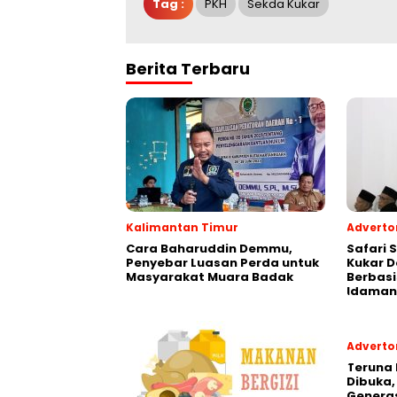
Tag :
PKH
Sekda Kukar
Berita Terbaru
Kalimantan Timur
Advertor
Cara Baharuddin Demmu,
Safari 
Penyebar Luasan Perda untuk
Kukar 
Masyarakat Muara Badak
Berbasi
Idaman
Advertor
Teruna 
Dibuka,
Generas