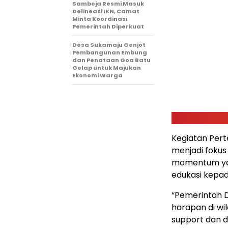
Samboja Resmi Masuk
Delineasi IKN, Camat
Minta Koordinasi
Pemerintah Diperkuat
Desa Sukamaju Genjot
Pembangunan Embung
dan Penataan Goa Batu
Gelap untuk Majukan
Ekonomi Warga
Kegiatan Per
menjadi fokus 
momentum yan
edukasi kepa
“Pemerintah 
harapan di w
support dan d