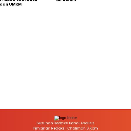
 dan UMKM
Susunan Redaksi Kanal Analisis
Pimpinan Redaksi: Chalimah S.Kom