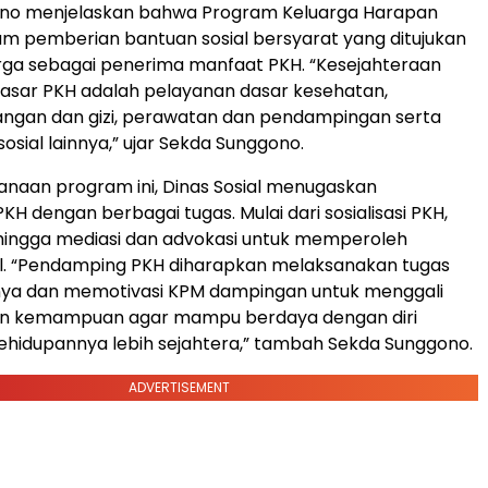
no menjelaskan bahwa Program Keluarga Harapan
m pemberian bantuan sosial bersyarat yang ditujukan
rga sebagai penerima manfaat PKH. “Kesejahteraan
isasar PKH adalah pelayanan dasar kesehatan,
angan dan gizi, perawatan dan pendampingan serta
osial lainnya,” ujar Sekda Sunggono.
naan program ini, Dinas Sosial menugaskan
H dengan berbagai tugas. Mulai dari sosialisasi PKH,
, hingga mediasi dan advokasi untuk memperoleh
al. “Pendamping PKH diharapkan melaksanakan tugas
knya dan memotivasi KPM dampingan untuk menggali
 dan kemampuan agar mampu berdaya dengan diri
 kehidupannya lebih sejahtera,” tambah Sekda Sunggono.
ADVERTISEMENT