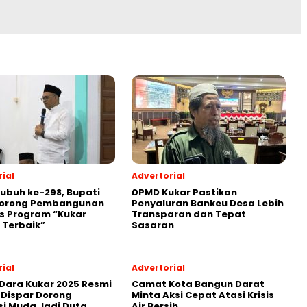
ial
Advertorial
Subuh ke-298, Bupati
DPMD Kukar Pastikan
Dorong Pembangunan
Penyaluran Bankeu Desa Lebih
s Program “Kukar
Transparan dan Tepat
 Terbaik”
Sasaran
ial
Advertorial
Dara Kukar 2025 Resmi
Camat Kota Bangun Darat
 Dispar Dorong
Minta Aksi Cepat Atasi Krisis
i Muda Jadi Duta
Air Bersih