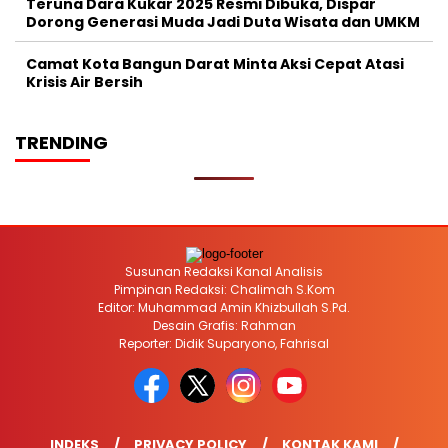
Teruna Dara Kukar 2025 Resmi Dibuka, Dispar
Dorong Generasi Muda Jadi Duta Wisata dan UMKM
Camat Kota Bangun Darat Minta Aksi Cepat Atasi
Krisis Air Bersih
TRENDING
Susunan Redaksi Kanal Analisis
Pimpinan Redaksi: Chalimah S.Kom
Editor: Muhammad Amin Khizbullah S.Pd.
Desain Grafis: Rahman
Reporter: Didik Suparyono, Fahrisal
INDEKS
PRIVACY POLICY
KONTAK KAMI