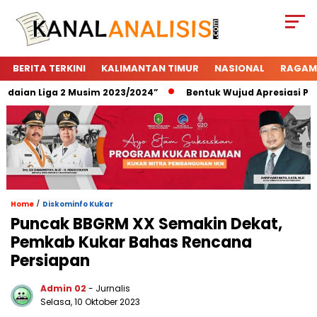
BERITA TERKINI
KALIMANTAN TIMUR
NASIONAL
RAGAM
ian Liga 2 Musim 2023/2024”
Bentuk Wujud Apresiasi Pegad
/
Home
Diskominfo Kukar
Puncak BBGRM XX Semakin Dekat,
Pemkab Kukar Bahas Rencana
Persiapan
Admin 02
- Jurnalis
Selasa, 10 Oktober 2023