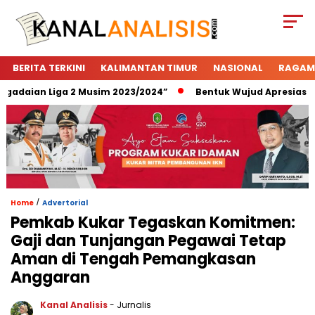
BERITA TERKINI
KALIMANTAN TIMUR
NASIONAL
RAGAM
adaian Liga 2 Musim 2023/2024”
Bentuk Wujud Apresiasi Pe
/
Home
Advertorial
Pemkab Kukar Tegaskan Komitmen:
Gaji dan Tunjangan Pegawai Tetap
Aman di Tengah Pemangkasan
Anggaran
Kanal Analisis
- Jurnalis