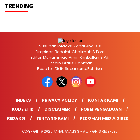
TRENDING
Susunan Redaksi Kanal Analisis
Pimpinan Redaksi: Chalimah S.Kom
Editor: Muhammad Amin Khizbullah S.Pd.
Desain Grafis: Rahman
Reporter: Didik Suparyono, Fahrisal
INDEKS
PRIVACY POLICY
KONTAK KAMI
KODE ETIK
DISCLAIMER
FORM PENGADUAN
REDAKSI
TENTANG KAMI
PEDOMAN MEDIA SIBER
COPYRIGHT © 2026 KANAL ANALISIS - ALL RIGHTS RESERVED