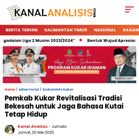
BERITA TERKINI
KALIMANTAN TIMUR
NASIONAL
RAGAM
daian Liga 2 Musim 2023/2024”
Bentuk Wujud Apresiasi Peg
/
/
Home
Advertorial
Diskominfo Kukar
Pemkab Kukar Revitalisasi Tradisi
Bekesah untuk Jaga Bahasa Kutai
Tetap Hidup
Kanal Analisis
- Jurnalis
Jumat, 30 Mei 2025