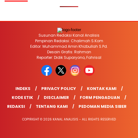
Susunan Redaksi Kanal Analisis
Pimpinan Redaksi: Chalimah S.Kom
Editor: Muhammad Amin Khizbullah S.Pd.
Desain Grafis: Rahman
Reporter: Didik Suparyono, Fahrisal
INDEKS
PRIVACY POLICY
KONTAK KAMI
KODE ETIK
DISCLAIMER
FORM PENGADUAN
REDAKSI
TENTANG KAMI
PEDOMAN MEDIA SIBER
COPYRIGHT © 2026 KANAL ANALISIS - ALL RIGHTS RESERVED