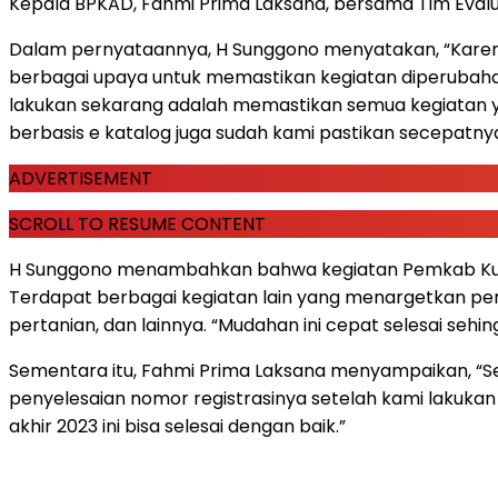
Kepala BPKAD, Fahmi Prima Laksana, bersama Tim Evaluas
Dalam pernyataannya, H Sunggono menyatakan, “Karena
berbagai upaya untuk memastikan kegiatan diperubahan
lakukan sekarang adalah memastikan semua kegiatan yan
berbasis e katalog juga sudah kami pastikan secepatnya
ADVERTISEMENT
SCROLL TO RESUME CONTENT
H Sunggono menambahkan bahwa kegiatan Pemkab Kukar 
Terdapat berbagai kegiatan lain yang menargetkan penc
pertanian, dan lainnya. “Mudahan ini cepat selesai seh
Sementara itu, Fahmi Prima Laksana menyampaikan, “Set
penyelesaian nomor registrasinya setelah kami lakuka
akhir 2023 ini bisa selesai dengan baik.”