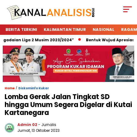
BERITA TERKINI
KALIMANTAN TIMUR
NASIONAL
RAGAM
adaian Liga 2 Musim 2023/2024”
Bentuk Wujud Apresiasi Peg
/
Home
Diskominfo Kukar
Lomba Gerak Jalan Tingkat SD
hingga Umum Segera Digelar di Kutai
Kartanegara
Admin 02
- Jurnalis
Jumat, 13 Oktober 2023