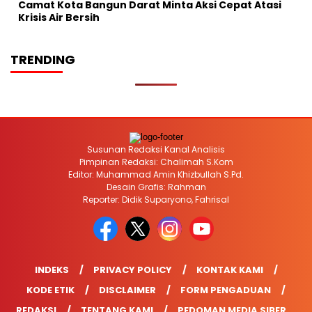
Camat Kota Bangun Darat Minta Aksi Cepat Atasi
Krisis Air Bersih
TRENDING
Susunan Redaksi Kanal Analisis
Pimpinan Redaksi: Chalimah S.Kom
Editor: Muhammad Amin Khizbullah S.Pd.
Desain Grafis: Rahman
Reporter: Didik Suparyono, Fahrisal
INDEKS
PRIVACY POLICY
KONTAK KAMI
KODE ETIK
DISCLAIMER
FORM PENGADUAN
REDAKSI
TENTANG KAMI
PEDOMAN MEDIA SIBER