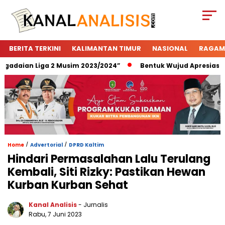
BERITA TERKINI
KALIMANTAN TIMUR
NASIONAL
RAGAM
daian Liga 2 Musim 2023/2024”
Bentuk Wujud Apresiasi Peg
/
/
Home
Advertorial
DPRD Kaltim
Hindari Permasalahan Lalu Terulang
Kembali, Siti Rizky: Pastikan Hewan
Kurban Kurban Sehat
Kanal Analisis
- Jurnalis
Rabu, 7 Juni 2023