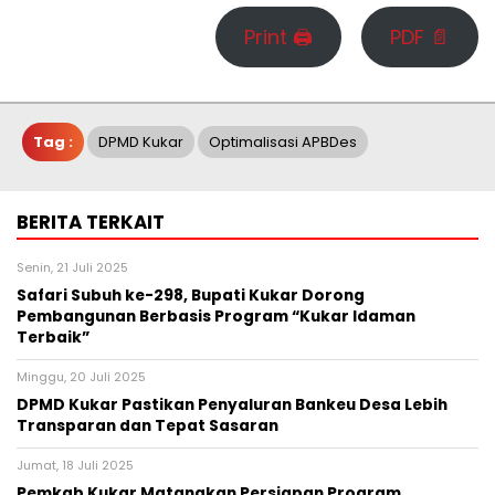
Print 🖨
PDF 📄
Tag :
DPMD Kukar
Optimalisasi APBDes
BERITA TERKAIT
Senin, 21 Juli 2025
Safari Subuh ke-298, Bupati Kukar Dorong
Pembangunan Berbasis Program “Kukar Idaman
Terbaik”
Minggu, 20 Juli 2025
DPMD Kukar Pastikan Penyaluran Bankeu Desa Lebih
Transparan dan Tepat Sasaran
Jumat, 18 Juli 2025
Pemkab Kukar Matangkan Persiapan Program