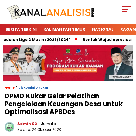
BERITA TERKINI
KALIMANTAN TIMUR
NASIONAL
RAGAM
aian Liga 2 Musim 2023/2024”
Bentuk Wujud Apresiasi Pega
/
Home
Diskominfo Kukar
DPMD Kukar Gelar Pelatihan
Pengelolaan Keuangan Desa untuk
Optimalisasi APBDes
Admin 02
- Jurnalis
Selasa, 24 Oktober 2023