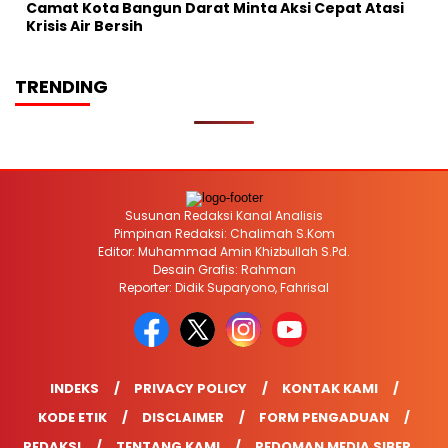
Camat Kota Bangun Darat Minta Aksi Cepat Atasi
Krisis Air Bersih
TRENDING
Susunan Redaksi Kanal Analisis
Pimpinan Redaksi: Chalimah S.Kom
Editor: Muhammad Amin Khizbullah S.Pd.
Desain Grafis: Rahman
Reporter: Didik Suparyono, Fahrisal
INDEKS
PRIVACY POLICY
KONTAK KAMI
KODE ETIK
DISCLAIMER
FORM PENGADUAN
REDAKSI
TENTANG KAMI
PEDOMAN MEDIA SIBER