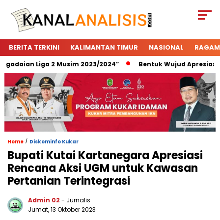
BERITA TERKINI
KALIMANTAN TIMUR
NASIONAL
RAGAM
adaian Liga 2 Musim 2023/2024”
Bentuk Wujud Apresiasi Pe
/
Home
Diskominfo Kukar
Bupati Kutai Kartanegara Apresiasi
Rencana Aksi UGM untuk Kawasan
Pertanian Terintegrasi
Admin 02
- Jurnalis
Jumat, 13 Oktober 2023