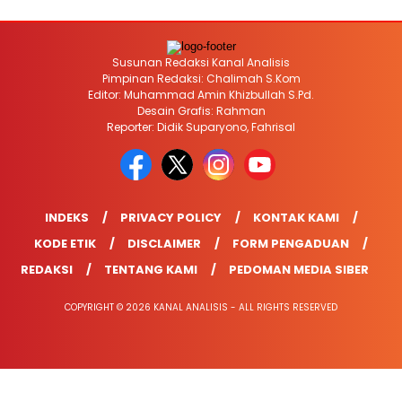
Susunan Redaksi Kanal Analisis
Pimpinan Redaksi: Chalimah S.Kom
Editor: Muhammad Amin Khizbullah S.Pd.
Desain Grafis: Rahman
Reporter: Didik Suparyono, Fahrisal
INDEKS
PRIVACY POLICY
KONTAK KAMI
KODE ETIK
DISCLAIMER
FORM PENGADUAN
REDAKSI
TENTANG KAMI
PEDOMAN MEDIA SIBER
COPYRIGHT © 2026 KANAL ANALISIS - ALL RIGHTS RESERVED