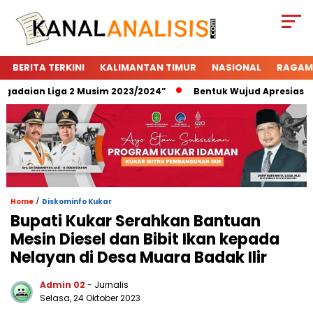
BERITA TERKINI
KALIMANTAN TIMUR
NASIONAL
RAGAM
daian Liga 2 Musim 2023/2024”
Bentuk Wujud Apresiasi Pega
/
Home
Diskominfo Kukar
Bupati Kukar Serahkan Bantuan
Mesin Diesel dan Bibit Ikan kepada
Nelayan di Desa Muara Badak Ilir
Admin 02
- Jurnalis
Selasa, 24 Oktober 2023