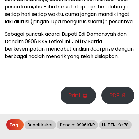
pesan kami, ibu – ibu harus tetap rajin berolahraga
setiap hari setiap waktu, cuma jangan mandik ingat
laki diurusi (jangan lupa mengurus suami),” pesannya.
Sebagai puncak acara, Bupati Edi Damansyah dan
Dandim 0906 KKR Letkol Inf Jeffry Satria
berkesempatan mencabut undian doorprize dengan
berbagai hadiah menarik yang telah disiapkan.
Print 🖨
PDF 📄
Tag :
Bupati Kukar
Dandim 0906 KKR
HUT TNI Ke 78