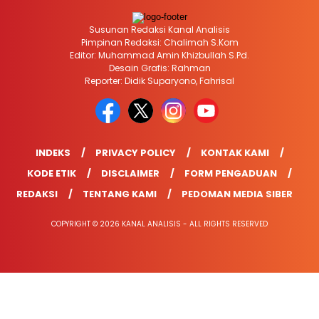
Susunan Redaksi Kanal Analisis
Pimpinan Redaksi: Chalimah S.Kom
Editor: Muhammad Amin Khizbullah S.Pd.
Desain Grafis: Rahman
Reporter: Didik Suparyono, Fahrisal
INDEKS
PRIVACY POLICY
KONTAK KAMI
KODE ETIK
DISCLAIMER
FORM PENGADUAN
REDAKSI
TENTANG KAMI
PEDOMAN MEDIA SIBER
COPYRIGHT © 2026 KANAL ANALISIS - ALL RIGHTS RESERVED