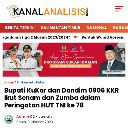
BERITA TERKINI
KALIMANTAN TIMUR
NASIONAL
RAGAM
adaian Liga 2 Musim 2023/2024”
Bentuk Wujud Apresiasi Peg
/
Home
Diskominfo Kukar
Bupati KuKar dan Dandim 0906 KKR
Ikut Senam dan Zumba dalam
Peringatan HUT TNI ke 78
Admin 02
- Jurnalis
Senin, 9 Oktober 2023