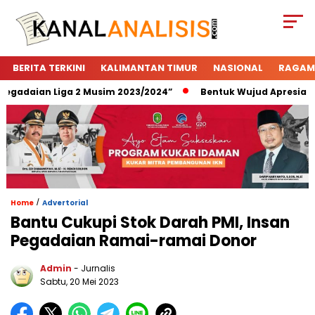
BERITA TERKINI
KALIMANTAN TIMUR
NASIONAL
RAGAM
adaian Liga 2 Musim 2023/2024”
Bentuk Wujud Apresiasi Pe
/
Home
Advertorial
Bantu Cukupi Stok Darah PMI, Insan
Pegadaian Ramai-ramai Donor
Admin
- Jurnalis
Sabtu, 20 Mei 2023