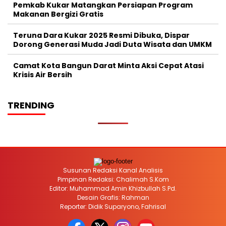
Pemkab Kukar Matangkan Persiapan Program
Makanan Bergizi Gratis
Teruna Dara Kukar 2025 Resmi Dibuka, Dispar
Dorong Generasi Muda Jadi Duta Wisata dan UMKM
Camat Kota Bangun Darat Minta Aksi Cepat Atasi
Krisis Air Bersih
TRENDING
Susunan Redaksi Kanal Analisis
Pimpinan Redaksi: Chalimah S.Kom
Editor: Muhammad Amin Khizbullah S.Pd.
Desain Grafis: Rahman
Reporter: Didik Suparyono, Fahrisal