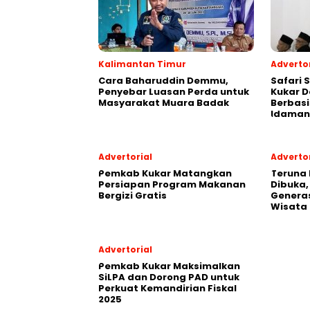
Kalimantan Timur
Advertor
Cara Baharuddin Demmu,
Safari 
Penyebar Luasan Perda untuk
Kukar 
Masyarakat Muara Badak
Berbasi
Idaman
Advertorial
Advertor
Pemkab Kukar Matangkan
Teruna 
Persiapan Program Makanan
Dibuka,
Bergizi Gratis
Generas
Wisata
Advertorial
Pemkab Kukar Maksimalkan
SiLPA dan Dorong PAD untuk
Perkuat Kemandirian Fiskal
2025