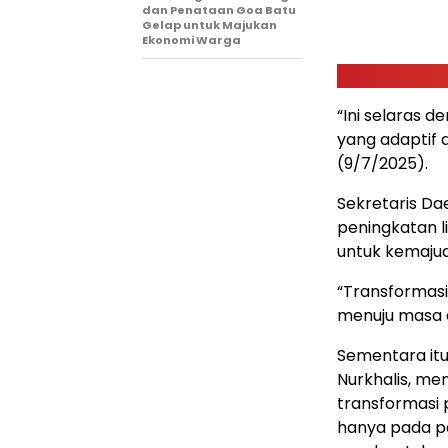
dan Penataan Goa Batu
Gelap untuk Majukan
Ekonomi Warga
“Ini selaras
yang adaptif d
(9/7/2025).
Sekretaris Da
peningkatan li
untuk kemaju
“Transformasi 
menuju masa d
Sementara itu
Nurkhalis, me
transformasi 
hanya pada pe