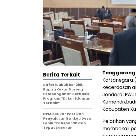
Tenggarong
Berita Terkait
Kartanegara (
Safari Subuh ke-298,
kecerdasan art
Bupati Kukar Dorong
Jenderal PAU
Pembangunan Berbasis
Program “Kukar Idaman
Kemendikbudr
Terbaik”
Kabupaten Ku
DPMD Kukar Pastikan
Penyaluran Bankeu Desa
Pelatihan yan
Lebih Transparan dan
Tepat Sasaran
membekali par
pemrograman,