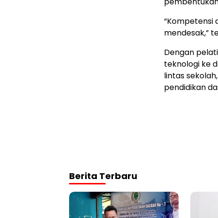
pembentukan k
“Kompetensi d
mendesak,” t
Dengan pelati
teknologi ke 
lintas sekola
pendidikan das
Berita Terbaru