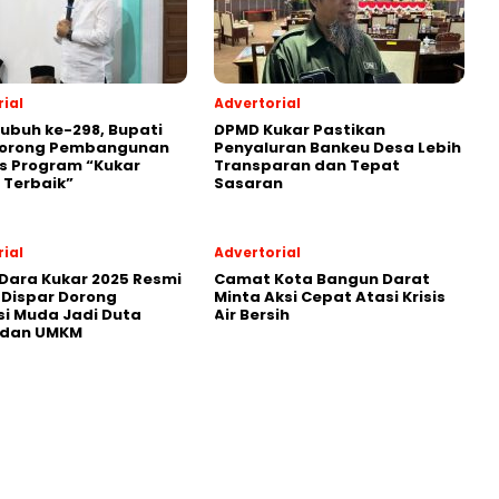
ial
Advertorial
Subuh ke-298, Bupati
DPMD Kukar Pastikan
Dorong Pembangunan
Penyaluran Bankeu Desa Lebih
s Program “Kukar
Transparan dan Tepat
 Terbaik”
Sasaran
ial
Advertorial
Dara Kukar 2025 Resmi
Camat Kota Bangun Darat
 Dispar Dorong
Minta Aksi Cepat Atasi Krisis
i Muda Jadi Duta
Air Bersih
 dan UMKM