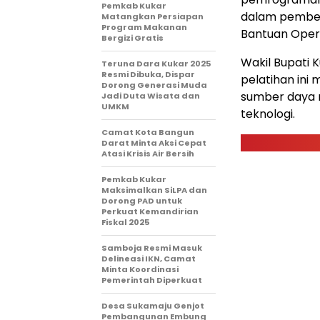
Pemkab Kukar
dalam pembela
Matangkan Persiapan
Program Makanan
Bantuan Opera
Bergizi Gratis
Wakil Bupati K
Teruna Dara Kukar 2025
Resmi Dibuka, Dispar
pelatihan ini
Dorong Generasi Muda
sumber daya 
Jadi Duta Wisata dan
UMKM
teknologi.
Camat Kota Bangun
Darat Minta Aksi Cepat
Atasi Krisis Air Bersih
Pemkab Kukar
Maksimalkan SiLPA dan
Dorong PAD untuk
Perkuat Kemandirian
Fiskal 2025
Samboja Resmi Masuk
Delineasi IKN, Camat
Minta Koordinasi
Pemerintah Diperkuat
Desa Sukamaju Genjot
Pembangunan Embung